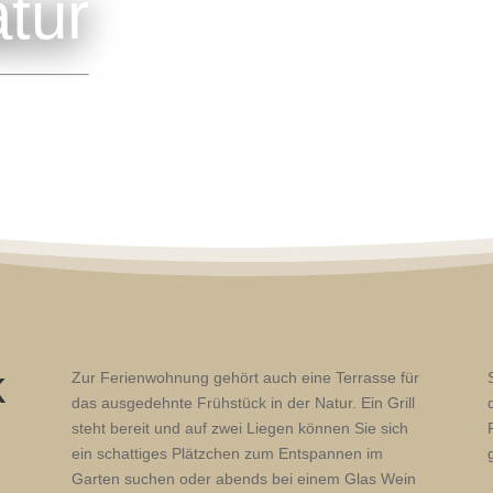
atur
m Freien
k
Zur Ferienwohnung gehört auch eine Terrasse für
das ausgedehnte Frühstück in der Natur. Ein Grill
steht bereit und auf zwei Liegen können Sie sich
ein schattiges Plätzchen zum Entspannen im
Garten suchen oder abends bei einem Glas Wein