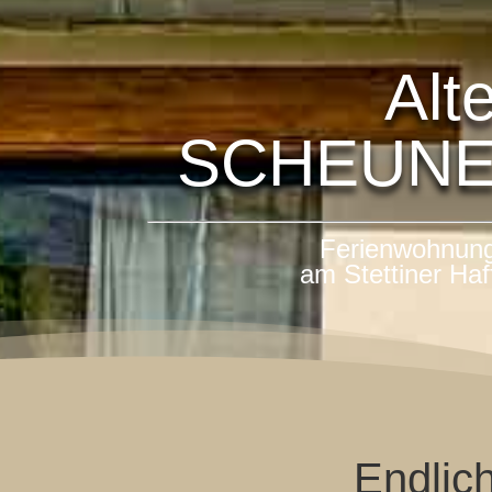
Alt
SCHEUN
Ferienwohnun
am Stettiner Haf
Endlic