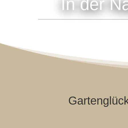
In der N
Frühstück i
Gartenglüc