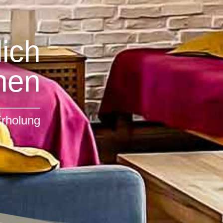
ich
nen
 Erholung