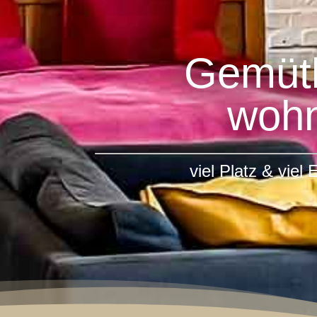
Gemütl
woh
viel Platz & viel