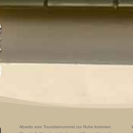
e
E
g
f
h
Abseits vom Touristenrummel zur Ruhe kommen.